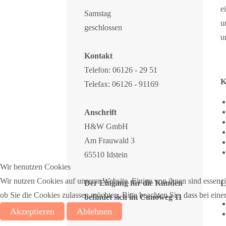
e
Samstag
u
geschlossen
u
Kontakt
Telefon: 06126 - 29 51
K
Telefax: 06126 - 91169
Anschrift
H&W GmbH
Am Frauwald 3
65510 Idstein
Wir benutzen Cookies
Wir nutzen Cookies auf unserer Website. Einige von ihnen sind essenzie
Der Eingang für die Kunden
L
ob Sie die Cookies zulassen möchten. Bitte beachten Sie, dass bei ein
befindet sich im Cunoweg 11
Akzeptieren
Ablehnen